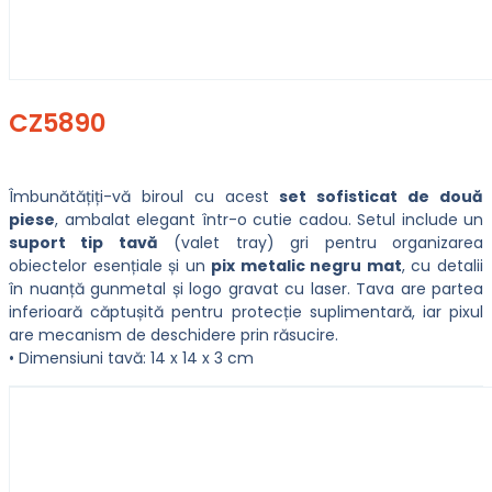
CZ5890
Îmbunătățiți-vă biroul cu acest
set sofisticat de două
piese
, ambalat elegant într-o cutie cadou. Setul include un
suport tip tavă
(valet tray) gri pentru organizarea
obiectelor esențiale și un
pix metalic negru mat
, cu detalii
în nuanță gunmetal și logo gravat cu laser. Tava are partea
inferioară căptușită pentru protecție suplimentară, iar pixul
are mecanism de deschidere prin răsucire.
• Dimensiuni tavă: 14 x 14 x 3 cm