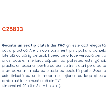
CZ5833
Geanta unisex tip clutch din PVC
gri este atât elegantă,
cât și practică. Are un compartiment principal și o dantelă
laterală cu cârlig detașabil, ceea ce o face versatilă pentru
orice ocazie. Interiorul, căptușit cu poliester, este gândit
practic: un buzunar pentru carduri cu trei sloturi pe o parte
și un buzunar simplu cu elastic pe cealaltă parte. Geanta
este finisată cu un fermoar inscripționat cu logo și este
ambalată într-o husă albă din TNT.
Dimensiuni: 20 x 6 x 13 cm (L x A x Î).