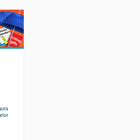
ura
elor