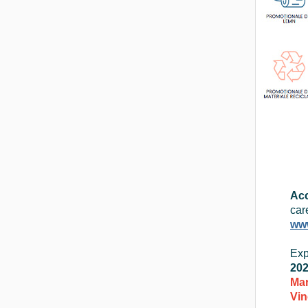
Acc
car
www
Exp
20
Mar
Vin