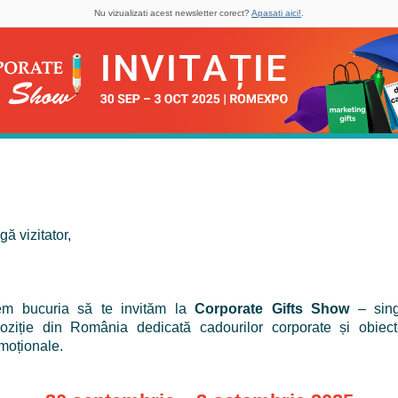
Nu vizualizati acest newsletter corect?
Apasati aici!
.
gă vizitator,
m bucuria să te invităm la
Corporate Gifts Show
– sing
oziție din România dedicată cadourilor corporate și obiect
moționale.