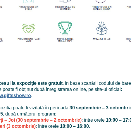
esul la expoziţie este gratuit
, în baza scanării codului de bare
e poate fi obținut după înregistrarea online, pe site-ul oficial:
.giftsshow.ro
.
oziția poate fi vizitată în perioada
30 septembrie – 3 octombri
25
, după următorul program:
ți – Joi (30 septembrie – 2 octombrie)
: între orele
10:00 – 17:
eri (3 octombrie)
: între orele
10:00 – 16:00
.