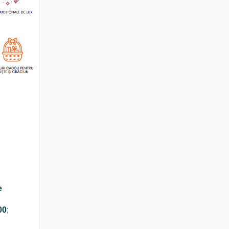
e
00
;